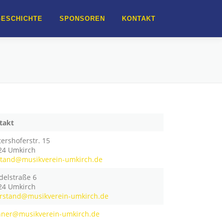
GESCHICHTE
SPONSOREN
KONTAKT
takt
ershoferstr. 15
24 Umkirch
stand@musikverein-umkirch.de
delstraße 6
24 Umkirch
orstand@musikverein-umkirch.de
hner@musikverein-umkirch.de