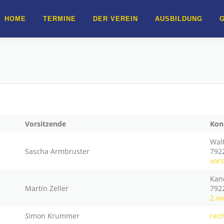
HOME
TERMINE
DER VEREIN
AUSBILDUNG
Vorsitzende
Kon
Walt
Sascha Armbruster
792
vor
Kan
Martin Zeller
792
2.v
S
imon Krummer
rec