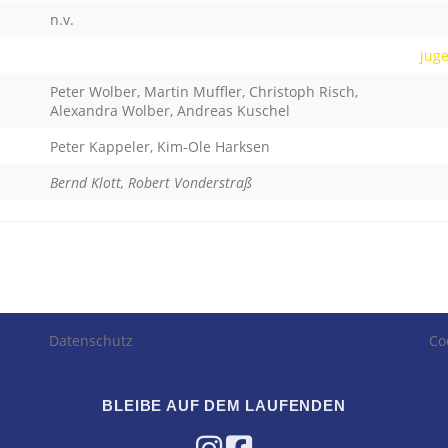
n.v.
jug
Peter Wolber, Martin Muffler, Christoph Risch,
Alexandra Wolber, Andreas Kuschel
Peter Kappeler, Kim-Ole Harksen
Bernd Klott, Robert Vonderstraß
Datenschutz
Co
BLEIBE AUF DEM LAUFENDEN